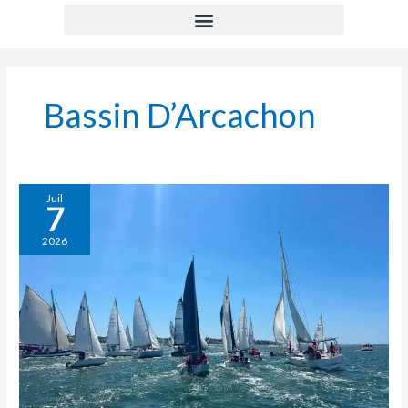
Bassin D’Arcachon
18
Juil
7
heures
d’Arcachon
2026
2026,
une
très
belle
édition